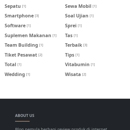
Sepatu
Sewa Mobil
[1]
[1]
Smartphone
Soal Ujian
[3]
[1]
Software
Sprei
[1]
[1]
Suplemen Makanan
Tas
[1]
[1]
Team Building
Terbaik
[1]
[3]
Tiket Pesawat
Tips
[2]
[1]
Total
Vitabumin
[1]
[1]
Wedding
Wisata
[1]
[2]
ABOUT US
Blog pemula berbagi review produk di internet,