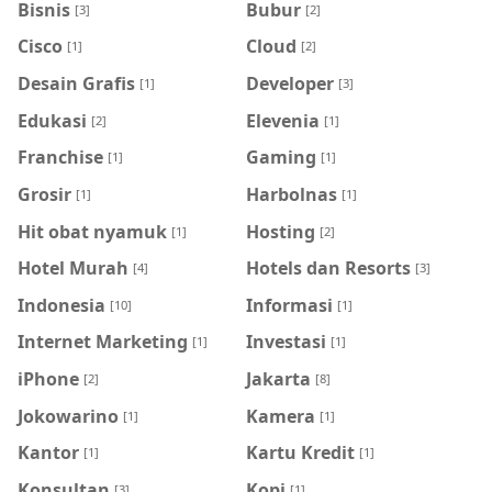
Bisnis
Bubur
[3]
[2]
Cisco
Cloud
[1]
[2]
Desain Grafis
Developer
[1]
[3]
Edukasi
Elevenia
[2]
[1]
Franchise
Gaming
[1]
[1]
Grosir
Harbolnas
[1]
[1]
Hit obat nyamuk
Hosting
[1]
[2]
Hotel Murah
Hotels dan Resorts
[4]
[3]
Indonesia
Informasi
[10]
[1]
Internet Marketing
Investasi
[1]
[1]
iPhone
Jakarta
[2]
[8]
Jokowarino
Kamera
[1]
[1]
Kantor
Kartu Kredit
[1]
[1]
Konsultan
Kopi
[3]
[1]