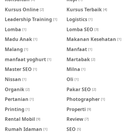
Kursus Online
Kursus Terbaik
[2]
[4]
Leadership Training
Logistics
[1]
[1]
Lomba
Lomba SEO
[1]
[3]
Madu Anak
Makanan Kesehatan
[1]
[1]
Malang
Manfaat
[1]
[1]
manfaat yoghurt
Martabak
[1]
[2]
Master SEO
Milna
[1]
[1]
Nissan
Oli
[1]
[1]
Organik
Pakar SEO
[2]
[2]
Pertanian
Photographer
[1]
[1]
Printing
Properti
[1]
[9]
Rental Mobil
Review
[9]
[7]
Rumah Idaman
SEO
[1]
[5]