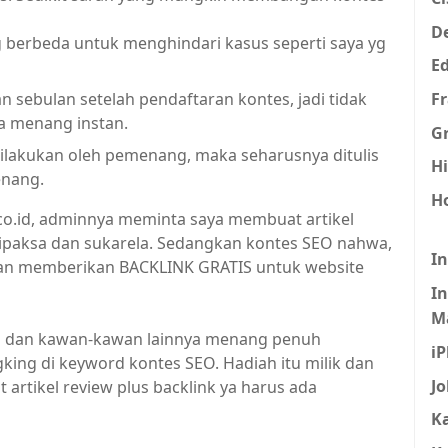
De
 berbeda untuk menghindari kasus seperti saya yg
E
F
n sebulan setelah pendaftaran kontes, jadi tidak
sa menang instan.
Gr
 dilakukan oleh pemenang, maka seharusnya ditulis
H
enang.
H
e.co.id, adminnya meminta saya membuat artikel
dipaksa dan sukarela. Sedangkan kontes SEO nahwa,
I
an memberikan BACKLINK GRATIS untuk website
In
M
aya dan kawan-kawan lainnya menang penuh
i
ing di keyword kontes SEO. Hadiah itu milik dan
J
t artikel review plus backlink ya harus ada
K