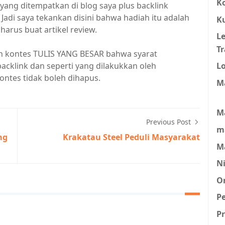
K
yang ditempatkan di blog saya plus backlink
. Jadi saya tekankan disini bahwa hadiah itu adalah
K
arus buat artikel review.
L
Tr
uran kontes TULIS YANG BESAR bahwa syarat
L
cklink dan seperti yang dilakukkan oleh
ntes tidak boleh dihapus.
M
M
Previous Post
m
ng
Krakatau Steel Peduli Masyarakat
M
N
O
P
Pr