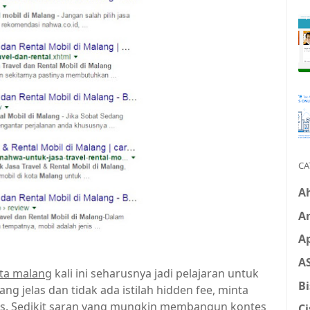
CA
Ah
An
Ap
A
ata malang
kali ini seharusnya jadi pelajaran untuk
Bi
g jelas dan tidak ada istilah hidden fee, minta
es. Sedikit saran yang mungkin membangun kontes
Ci