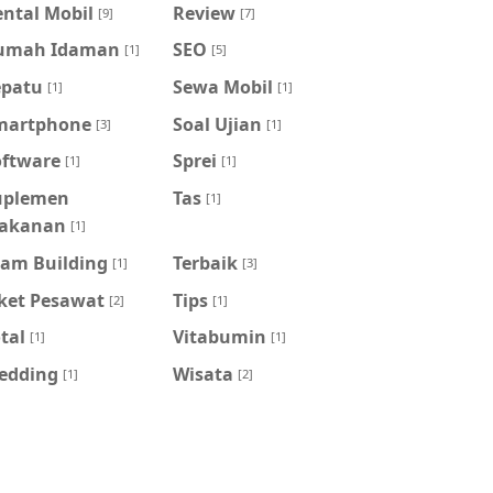
ntal Mobil
Review
[9]
[7]
umah Idaman
SEO
[1]
[5]
epatu
Sewa Mobil
[1]
[1]
martphone
Soal Ujian
[3]
[1]
oftware
Sprei
[1]
[1]
uplemen
Tas
[1]
akanan
[1]
eam Building
Terbaik
[1]
[3]
iket Pesawat
Tips
[2]
[1]
tal
Vitabumin
[1]
[1]
edding
Wisata
[1]
[2]