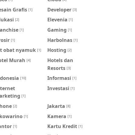
sain Grafis
Developer
[1]
[3]
dukasi
Elevenia
[2]
[1]
ranchise
Gaming
[1]
[1]
osir
Harbolnas
[1]
[1]
it obat nyamuk
Hosting
[1]
[2]
otel Murah
Hotels dan
[4]
Resorts
[3]
ndonesia
Informasi
[10]
[1]
ternet
Investasi
[1]
arketing
[1]
Phone
Jakarta
[2]
[8]
okowarino
Kamera
[1]
[1]
antor
Kartu Kredit
[1]
[1]