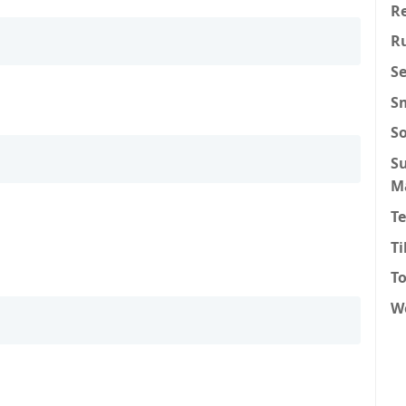
Re
R
S
S
S
S
M
T
T
To
W