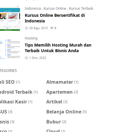
Indonesia
,
Kursus Online
,
Kursus Terbaik
Kursus Online Bersertifikat di
Indonesia
20 Agu, 2015
8
Hosting
Tips Memilih Hosting Murah dan
Terbaik Untuk Bisnis Anda
1 Des, 2022
TEGORIES
li SEO
Almamater
[1]
[1]
droid Terbaik
Apartemen
[1]
[2]
likasi Kasir
Artikel
[1]
[2]
SUS
Belanja Online
[3]
[5]
snis
Bubur
[3]
[2]
sco
Cloud
[1]
[2]