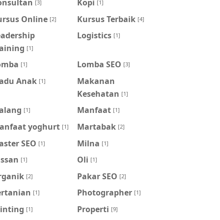
onsultan
Kopi
[3]
[1]
ursus Online
Kursus Terbaik
[2]
[4]
eadership
Logistics
[1]
aining
[1]
omba
Lomba SEO
[1]
[3]
adu Anak
Makanan
[1]
Kesehatan
[1]
alang
Manfaat
[1]
[1]
anfaat yoghurt
Martabak
[1]
[2]
aster SEO
Milna
[1]
[1]
issan
Oli
[1]
[1]
rganik
Pakar SEO
[2]
[2]
ertanian
Photographer
[1]
[1]
inting
Properti
[1]
[9]