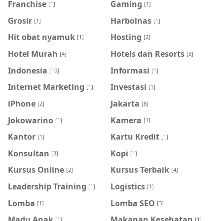
Franchise
Gaming
[1]
[1]
Grosir
Harbolnas
[1]
[1]
Hit obat nyamuk
Hosting
[1]
[2]
Hotel Murah
Hotels dan Resorts
[4]
[3]
Indonesia
Informasi
[10]
[1]
Internet Marketing
Investasi
[1]
[1]
iPhone
Jakarta
[2]
[8]
Jokowarino
Kamera
[1]
[1]
Kantor
Kartu Kredit
[1]
[1]
Konsultan
Kopi
[3]
[1]
Kursus Online
Kursus Terbaik
[2]
[4]
Leadership Training
Logistics
[1]
[1]
Lomba
Lomba SEO
[1]
[3]
Madu Anak
Makanan Kesehatan
[1]
[1]