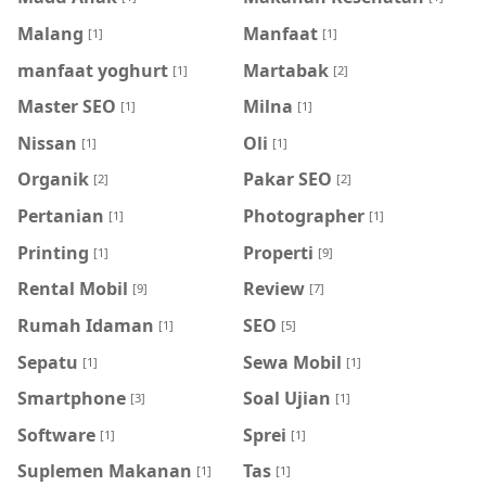
Malang
Manfaat
[1]
[1]
manfaat yoghurt
Martabak
[1]
[2]
Master SEO
Milna
[1]
[1]
Nissan
Oli
[1]
[1]
Organik
Pakar SEO
[2]
[2]
Pertanian
Photographer
[1]
[1]
Printing
Properti
[1]
[9]
Rental Mobil
Review
[9]
[7]
Rumah Idaman
SEO
[1]
[5]
Sepatu
Sewa Mobil
[1]
[1]
Smartphone
Soal Ujian
[3]
[1]
Software
Sprei
[1]
[1]
Suplemen Makanan
Tas
[1]
[1]