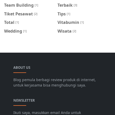
Team Building
Terbaik
[1]
[3]
Tiket Pesawat
Tips
[2]
[1]
Total
Vitabumin
[1]
[1]
Wedding
Wisata
[1]
[2]
ABOUT US
Blog pemula berbagi review produk di internet,
untuk kerjasama bisa menghubungi saya.
NEWSLETTER
Ikuti saya, masukkan email Anda untuk