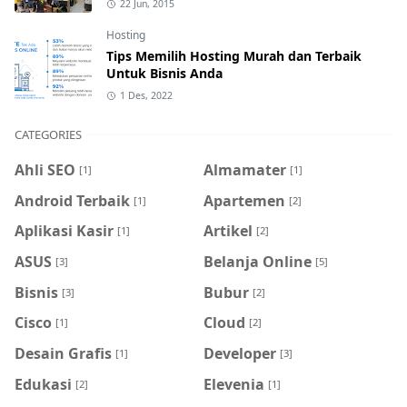
22 Jun, 2015
Hosting
Tips Memilih Hosting Murah dan Terbaik
Untuk Bisnis Anda
1 Des, 2022
CATEGORIES
Ahli SEO
Almamater
[1]
[1]
Android Terbaik
Apartemen
[1]
[2]
Aplikasi Kasir
Artikel
[1]
[2]
ASUS
Belanja Online
[3]
[5]
Bisnis
Bubur
[3]
[2]
Cisco
Cloud
[1]
[2]
Desain Grafis
Developer
[1]
[3]
Edukasi
Elevenia
[2]
[1]