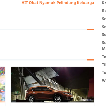
HIT Obat Nyamuk Pelindung Keluarga
Re
R
S
S
S
S
M
T
T
To
W