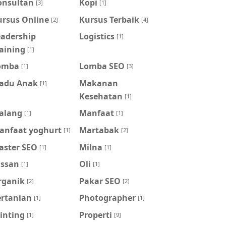
onsultan
Kopi
[3]
[1]
ursus Online
Kursus Terbaik
[2]
[4]
eadership
Logistics
[1]
aining
[1]
omba
Lomba SEO
[1]
[3]
adu Anak
Makanan
[1]
Kesehatan
[1]
alang
Manfaat
[1]
[1]
anfaat yoghurt
Martabak
[1]
[2]
aster SEO
Milna
[1]
[1]
issan
Oli
[1]
[1]
rganik
Pakar SEO
[2]
[2]
ertanian
Photographer
[1]
[1]
inting
Properti
[1]
[9]