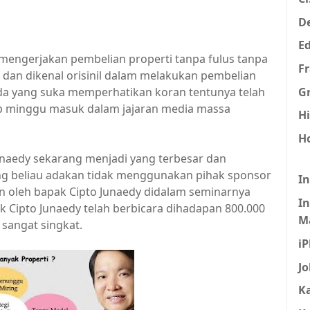
De
E
 mengerjakan pembelian properti tanpa fulus tanpa
F
k dan dikenal orisinil dalam melakukan pembelian
Gr
anda yang suka memperhatikan koran tentunya telah
tiap minggu masuk dalam jajaran media massa
H
H
unaedy sekarang menjadi yang terbesar dan
ang beliau adakan tidak menggunakan pihak sponsor
I
n oleh bapak Cipto Junaedy didalam seminarnya
In
k Cipto Junaedy telah berbicara dihadapan 800.000
M
 sangat singkat.
i
J
K