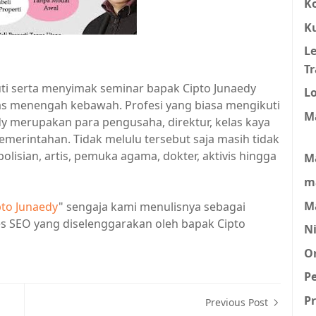
K
K
L
Tr
uti serta menyimak seminar bapak Cipto Junaedy
L
las menengah kebawah. Profesi yang biasa mengikuti
M
y merupakan para pengusaha, direktur, kelas kaya
merintahan. Tidak melulu tersebut saja masih tidak
polisian, artis, pemuka agama, dokter, aktivis hingga
M
m
M
ipto Junaedy
" sengaja kami menulisnya sebagai
s SEO yang diselenggarakan oleh bapak Cipto
N
O
P
Pr
Previous Post