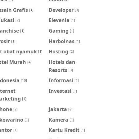
sain Grafis
Developer
[1]
[3]
dukasi
Elevenia
[2]
[1]
ranchise
Gaming
[1]
[1]
osir
Harbolnas
[1]
[1]
it obat nyamuk
Hosting
[1]
[2]
otel Murah
Hotels dan
[4]
Resorts
[3]
ndonesia
Informasi
[10]
[1]
ternet
Investasi
[1]
arketing
[1]
Phone
Jakarta
[2]
[8]
okowarino
Kamera
[1]
[1]
antor
Kartu Kredit
[1]
[1]