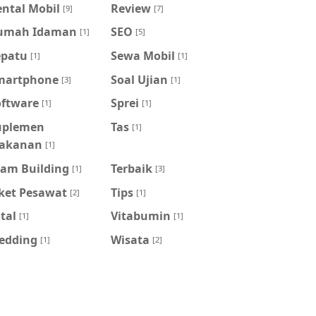
ntal Mobil
Review
[9]
[7]
umah Idaman
SEO
[1]
[5]
epatu
Sewa Mobil
[1]
[1]
martphone
Soal Ujian
[3]
[1]
oftware
Sprei
[1]
[1]
uplemen
Tas
[1]
akanan
[1]
eam Building
Terbaik
[1]
[3]
iket Pesawat
Tips
[2]
[1]
tal
Vitabumin
[1]
[1]
edding
Wisata
[1]
[2]