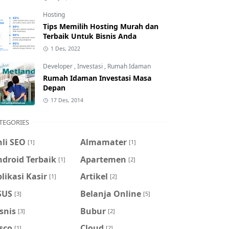
Hosting
Tips Memilih Hosting Murah dan
Terbaik Untuk Bisnis Anda
1 Des, 2022
Developer
,
Investasi
,
Rumah Idaman
Rumah Idaman Investasi Masa
Depan
17 Des, 2014
TEGORIES
li SEO
Almamater
[1]
[1]
droid Terbaik
Apartemen
[1]
[2]
likasi Kasir
Artikel
[1]
[2]
SUS
Belanja Online
[3]
[5]
snis
Bubur
[3]
[2]
sco
Cloud
[1]
[2]