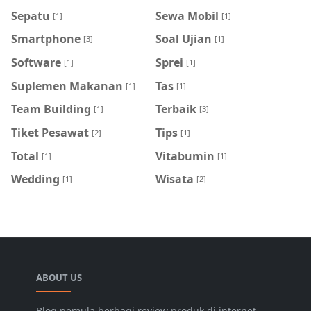
Sepatu
Sewa Mobil
[1]
[1]
Smartphone
Soal Ujian
[3]
[1]
Software
Sprei
[1]
[1]
Suplemen Makanan
Tas
[1]
[1]
Team Building
Terbaik
[1]
[3]
Tiket Pesawat
Tips
[2]
[1]
Total
Vitabumin
[1]
[1]
Wedding
Wisata
[1]
[2]
ABOUT US
Blog pemula berbagi review produk di internet,