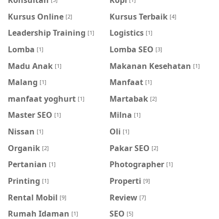
Kursus Online
Kursus Terbaik
[2]
[4]
Leadership Training
Logistics
[1]
[1]
Lomba
Lomba SEO
[1]
[3]
Madu Anak
Makanan Kesehatan
[1]
[1]
Malang
Manfaat
[1]
[1]
manfaat yoghurt
Martabak
[1]
[2]
Master SEO
Milna
[1]
[1]
Nissan
Oli
[1]
[1]
Organik
Pakar SEO
[2]
[2]
Pertanian
Photographer
[1]
[1]
Printing
Properti
[1]
[9]
Rental Mobil
Review
[9]
[7]
Rumah Idaman
SEO
[1]
[5]