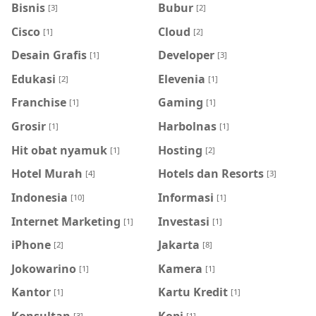
Bisnis
Bubur
[3]
[2]
Cisco
Cloud
[1]
[2]
Desain Grafis
Developer
[1]
[3]
Edukasi
Elevenia
[2]
[1]
Franchise
Gaming
[1]
[1]
Grosir
Harbolnas
[1]
[1]
Hit obat nyamuk
Hosting
[1]
[2]
Hotel Murah
Hotels dan Resorts
[4]
[3]
Indonesia
Informasi
[10]
[1]
Internet Marketing
Investasi
[1]
[1]
iPhone
Jakarta
[2]
[8]
Jokowarino
Kamera
[1]
[1]
Kantor
Kartu Kredit
[1]
[1]
Konsultan
Kopi
[3]
[1]