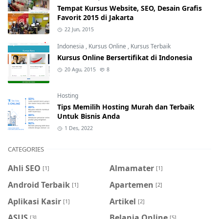
Tempat Kursus Website, SEO, Desain Grafis
Favorit 2015 di Jakarta
22 Jun, 2015
Indonesia
,
Kursus Online
,
Kursus Terbaik
Kursus Online Bersertifikat di Indonesia
20 Agu, 2015
8
Hosting
Tips Memilih Hosting Murah dan Terbaik
Untuk Bisnis Anda
1 Des, 2022
CATEGORIES
Ahli SEO
Almamater
[1]
[1]
Android Terbaik
Apartemen
[1]
[2]
Aplikasi Kasir
Artikel
[1]
[2]
ASUS
Belanja Online
[3]
[5]