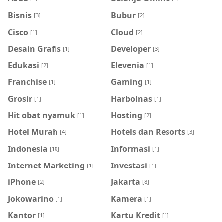
Bisnis
Bubur
[3]
[2]
Cisco
Cloud
[1]
[2]
Desain Grafis
Developer
[1]
[3]
Edukasi
Elevenia
[2]
[1]
Franchise
Gaming
[1]
[1]
Grosir
Harbolnas
[1]
[1]
Hit obat nyamuk
Hosting
[1]
[2]
Hotel Murah
Hotels dan Resorts
[4]
[3]
Indonesia
Informasi
[10]
[1]
Internet Marketing
Investasi
[1]
[1]
iPhone
Jakarta
[2]
[8]
Jokowarino
Kamera
[1]
[1]
Kantor
Kartu Kredit
[1]
[1]