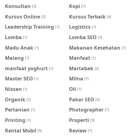
Konsultan
Kopi
[3]
[1]
Kursus Online
Kursus Terbaik
[2]
[4]
Leadership Training
Logistics
[1]
[1]
Lomba
Lomba SEO
[1]
[3]
Madu Anak
Makanan Kesehatan
[1]
[1]
Malang
Manfaat
[1]
[1]
manfaat yoghurt
Martabak
[1]
[2]
Master SEO
Milna
[1]
[1]
Nissan
Oli
[1]
[1]
Organik
Pakar SEO
[2]
[2]
Pertanian
Photographer
[1]
[1]
Printing
Properti
[1]
[9]
Rental Mobil
Review
[9]
[7]