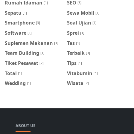
Rumah Idaman
SEO
[1]
[5]
Sepatu
Sewa Mobil
[1]
[1]
Smartphone
Soal Ujian
[3]
[1]
Software
Sprei
[1]
[1]
Suplemen Makanan
Tas
[1]
[1]
Team Building
Terbaik
[1]
[3]
Tiket Pesawat
Tips
[2]
[1]
Total
Vitabumin
[1]
[1]
Wedding
Wisata
[1]
[2]
ABOUT US